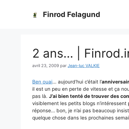
Aller
au
Finrod Felagund
contenu
2 ans… | Finrod.i
avril 23, 2009
par
Jean-luc VALKIE
Ben ouai
… aujourd’hui c’était l’
anniversai
il est un peu en perte de vitesse et ça no
pas là.
J’ai bien tenté de trouver des co
visiblement les petits blogs n’intéressen
réponse… bon, je n’ai pas beaucoup insis
quelque chose dans les prochaines sema