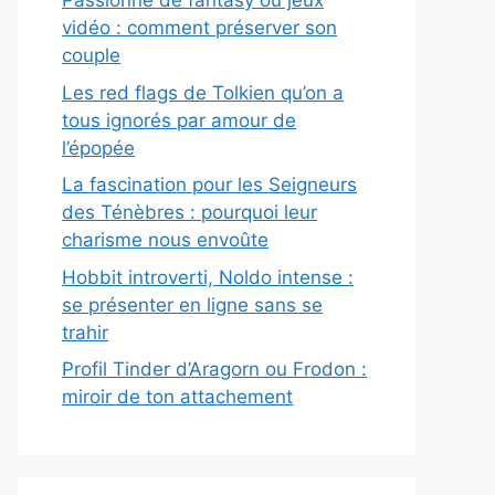
Passionné de fantasy ou jeux
vidéo : comment préserver son
couple
Les red flags de Tolkien qu’on a
tous ignorés par amour de
l’épopée
La fascination pour les Seigneurs
des Ténèbres : pourquoi leur
charisme nous envoûte
Hobbit introverti, Noldo intense :
se présenter en ligne sans se
trahir
Profil Tinder d’Aragorn ou Frodon :
miroir de ton attachement