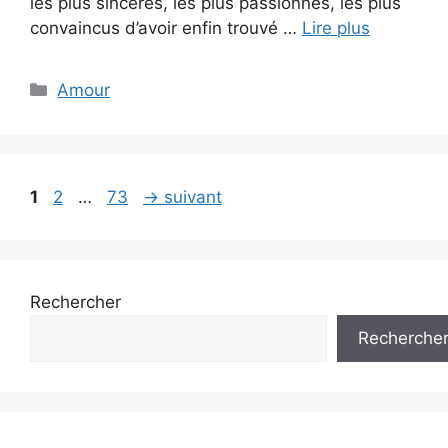
les plus sincères, les plus passionnés, les plus
convaincus d’avoir enfin trouvé …
Lire plus
Catégories
Amour
Page
Page
Page
1
2
…
73
→
suivant
Rechercher
Recherche