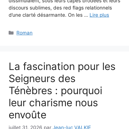
dissimulaient, sous leurs capes brodées et leurs
discours sublimes, des red flags relationnels
d’une clarté désarmante. On les …
Lire plus
Catégories
Roman
La fascination pour les
Seigneurs des
Ténèbres : pourquoi
leur charisme nous
envoûte
juillet 31, 2026
par
Jean-luc VALKIE