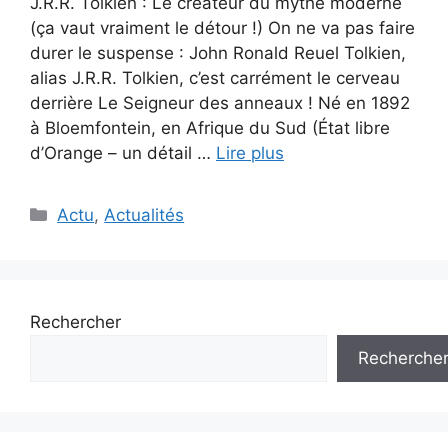
J.R.R. Tolkien : Le créateur du mythe moderne
(ça vaut vraiment le détour !) On ne va pas faire
durer le suspense : John Ronald Reuel Tolkien,
alias J.R.R. Tolkien, c’est carrément le cerveau
derrière Le Seigneur des anneaux ! Né en 1892
à Bloemfontein, en Afrique du Sud (État libre
d’Orange – un détail …
Lire plus
Catégories
Actu
,
Actualités
Rechercher
Recherche