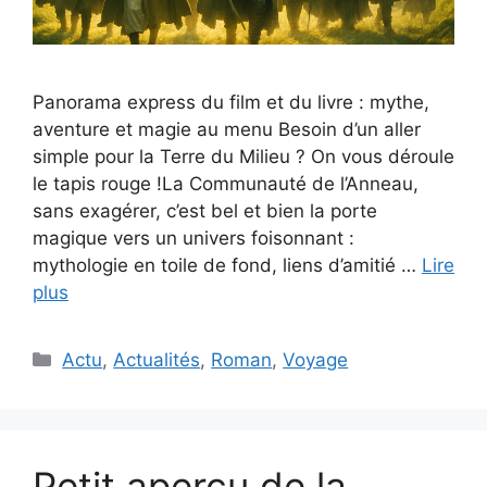
Panorama express du film et du livre : mythe,
aventure et magie au menu Besoin d’un aller
simple pour la Terre du Milieu ? On vous déroule
le tapis rouge !La Communauté de l’Anneau,
sans exagérer, c’est bel et bien la porte
magique vers un univers foisonnant :
mythologie en toile de fond, liens d’amitié …
Lire
plus
Catégories
Actu
,
Actualités
,
Roman
,
Voyage
Petit aperçu de la