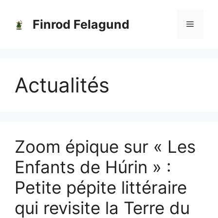
Aller
au
Finrod Felagund
Menu
contenu
Actualités
Zoom épique sur « Les
Enfants de Húrin » :
Petite pépite littéraire
qui revisite la Terre du