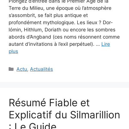
Plongez d’entrée dans le Premier Âge de la
Terre du Milieu, une époque où l’atmosphère
s’assombrit, se fait plus antique et
profondément mythologique. Les lieux ? Dor-
lómin, Hithlum, Doriath ou encore les sombres
abords d’Angband (ces noms résonnent comme
autant d’invitations à l’exil perpétuel). …
Lire
plus
Catégories
Actu
,
Actualités
Résumé Fiable et
Explicatif du Silmarillion
: Le Guide