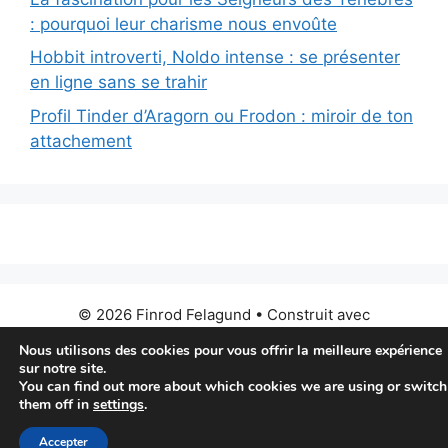
: pourquoi leur charisme nous envoûte
Hobbit introverti, Noldo intense : se présenter
en ligne sans se trahir
Profil Tinder d’Aragorn ou Frodon : miroir de ton
attachement
© 2026 Finrod Felagund
• Construit avec
GeneratePress
Nous utilisons des cookies pour vous offrir la meilleure expérience
sur notre site.
You can find out more about which cookies we are using or switch
them off in
settings
.
Accepter