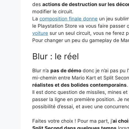
des
actions de destruction sur les déco
modifier le circuit.
La
composition finale donne
un jeu sublim
le Playstation Store va vous faire passe
voiture
sur un seul circuit, vous ne ferez
Pour changer un peu du gameplay de Mar
Blur : le réel
Blur n’a
pas de démo
donc je n’ai pas pu l’
mi-chemin entre Mario Kart et Split Secon
réalistes et des bolides contemporains
.
Il est donc question de missiles, mines e
passer la ligne en première position. Je 
possibilité d’essai, et avec une concurre
Faites votre choix ! Pour ma part, j’
ai cho
Split Second dans quelques temps
lorsq