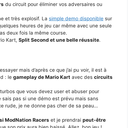
rs
du circuit pour éliminer vos adversaires ou
e et très explosif. La
simple demo disponible
sur
r quelques heures de jeu car même avec une seule
 pas deux fois la même course.
io Kart,
Split Second et une belle réussite
.
essayer mais d’après ce que j’ai pu voir, il est à
d : le
gameplay de Mario Kart
avec des
circuits
t turbos que vous devez user et abuser pour
ne sais pas si une démo est prévu mais sans
nce rude, je ne donne pas cher de sa peau…
isi ModNation Racers
et je prendrai
peut-être
ue son prix aura bien baissé. Allez, bon jeu !