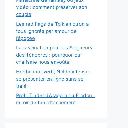
Passionné de fantasy ou jeux
vidéo : comment préserver son
couple
Les red flags de Tolkien qu’on a
tous ignorés par amour de
l’épopée
La fascination pour les Seigneurs
des Ténèbres : pourquoi leur
charisme nous envoûte
Hobbit introverti, Noldo intense :
se présenter en ligne sans se
trahir
Profil Tinder d’Aragorn ou Frodon :
miroir de ton attachement