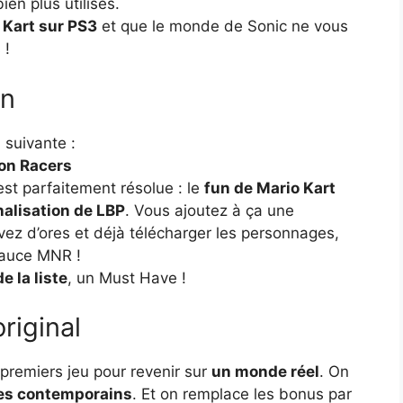
en plus utilisés.
 Kart sur PS3
et que le monde de Sonic ne vous
 !
un
 suivante :
ion Racers
est parfaitement résolue : le
fun de Mario Kart
nalisation de LBP
. Vous ajoutez à ça une
ez d’ores et déjà télécharger les personnages,
 sauce MNR !
e la liste
, un Must Have !
original
x premiers jeu pour revenir sur
un monde réel
. On
es contemporains
. Et on remplace les bonus par