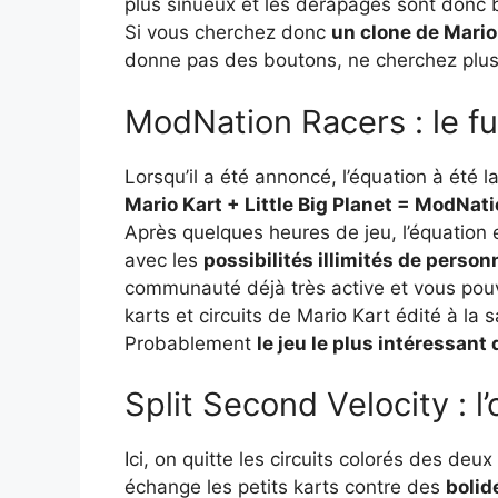
plus sinueux et les dérapages sont donc bi
Si vous cherchez donc
un clone de Mario
donne pas des boutons, ne cherchez plus
ModNation Racers : le f
Lorsqu’il a été annoncé, l’équation à été la
Mario Kart + Little Big Planet = ModNat
Après quelques heures de jeu, l’équation 
avec les
possibilités illimités de person
communauté déjà très active et vous pouv
karts et circuits de Mario Kart édité à la
Probablement
le jeu le plus intéressant d
Split Second Velocity : l’
Ici, on quitte les circuits colorés des deu
échange les petits karts contre des
bolid