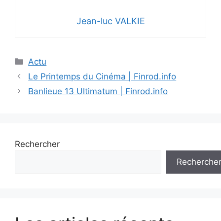
Jean-luc VALKIE
Catégories
Actu
Le Printemps du Cinéma | Finrod.info
Banlieue 13 Ultimatum | Finrod.info
Rechercher
Recherche