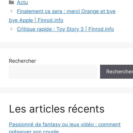
Catégories
Actu
Finalement ça sera : merci Orange et bye
bye Apple | Finrod.info
Critique rapide : Toy Story 3 | Finrod.info
Rechercher
Recherche
Les articles récents
Passionné de fantasy ou jeux vidéo : comment
préserver son couple