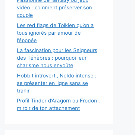
Passionné de fantasy ou jeux
vidéo : comment préserver son
couple
Les red flags de Tolkien qu’on a
tous ignorés par amour de
l’épopée
La fascination pour les Seigneurs
des Ténèbres : pourquoi leur
charisme nous envoûte
Hobbit introverti, Noldo intense :
se présenter en ligne sans se
trahir
Profil Tinder d’Aragorn ou Frodon :
miroir de ton attachement