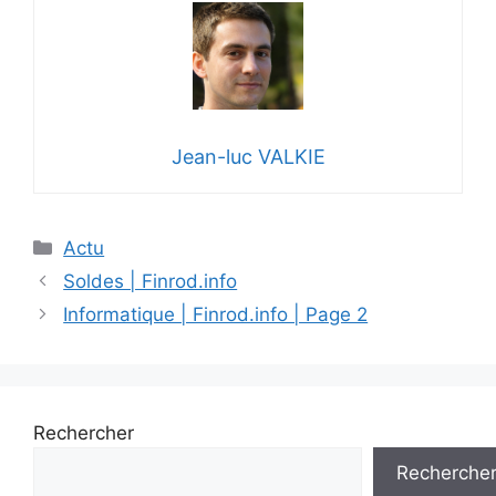
Jean-luc VALKIE
Catégories
Actu
Soldes | Finrod.info
Informatique | Finrod.info | Page 2
Rechercher
Recherche