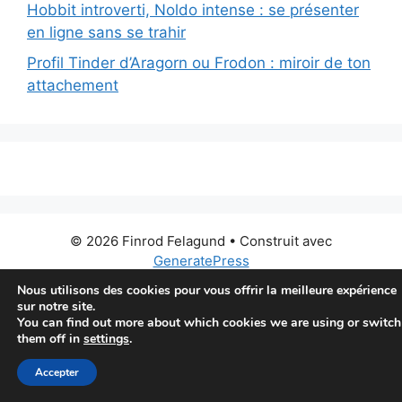
Hobbit introverti, Noldo intense : se présenter
en ligne sans se trahir
Profil Tinder d’Aragorn ou Frodon : miroir de ton
attachement
© 2026 Finrod Felagund
• Construit avec
GeneratePress
Nous utilisons des cookies pour vous offrir la meilleure expérience
sur notre site.
You can find out more about which cookies we are using or switch
them off in
settings
.
Accepter