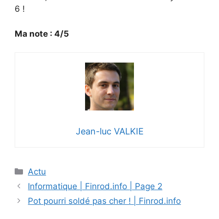
6 !
Ma note : 4/5
Jean-luc VALKIE
Catégories
Actu
Informatique | Finrod.info | Page 2
Pot pourri soldé pas cher ! | Finrod.info