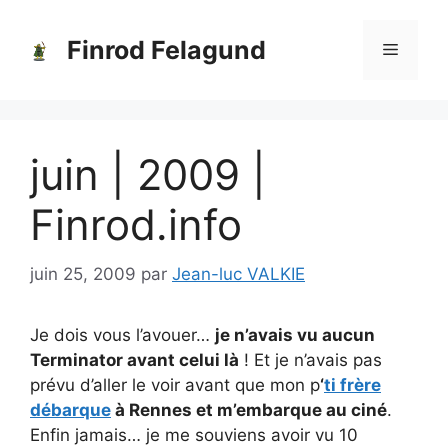
Aller
au
Finrod Felagund
Menu
contenu
juin | 2009 |
Finrod.info
juin 25, 2009
par
Jean-luc VALKIE
Je dois vous l’avouer…
je n’avais vu aucun
Terminator avant celui là
! Et je n’avais pas
prévu d’aller le voir avant que mon p
‘
ti frère
débarque
à Rennes et m’embarque au ciné
.
Enfin jamais… je me souviens avoir vu 10