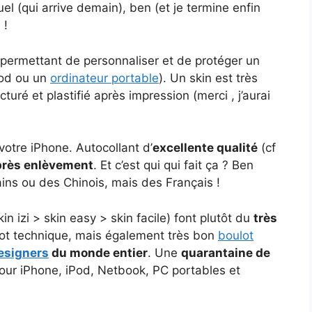
uel (qui arrive demain), ben (et je termine enfin
n
!
 permettant de personnaliser et de protéger un
Pod ou un
ordinateur portable
). Un skin est très
uré et plastifié après impression (merci , j’aurai
 votre iPhone. Autocollant d’
excellente qualité
(cf
près enlèvement
. Et c’est qui qui fait ça ? Ben
ins ou des Chinois, mais des Français !
in izi > skin easy > skin facile) font plutôt du
très
ulot technique, mais également très bon
boulot
esigners
du monde entier
. Une
quarantaine de
ur iPhone, iPod, Netbook, PC portables et