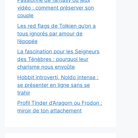
Passionné de fantasy ou jeux
vidéo : comment préserver son
couple
Les red flags de Tolkien qu’on a
tous ignorés par amour de
l’épopée
La fascination pour les Seigneurs
des Ténèbres : pourquoi leur
charisme nous envoûte
Hobbit introverti, Noldo intense :
se présenter en ligne sans se
trahir
Profil Tinder d’Aragorn ou Frodon :
miroir de ton attachement