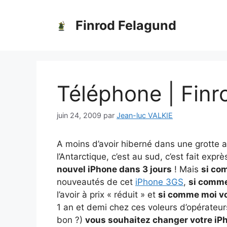
Aller
au
Finrod Felagund
contenu
Téléphone | Finr
juin 24, 2009
par
Jean-luc VALKIE
A moins d’avoir hiberné dans une grotte au
l’Antarctique, c’est au sud, c’est fait ex
nouvel iPhone dans 3 jours
! Mais
si co
nouveautés de cet
iPhone 3GS
,
si comme
l’avoir à prix « réduit » et
si comme moi v
1 an et demi chez ces voleurs d’opérateu
bon ?)
vous souhaitez changer votre iP