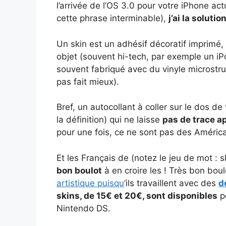
l’arrivée de l’OS 3.0 pour votre iPhone act
cette phrase interminable),
j’ai la solutio
Un skin est un adhésif décoratif imprimé,
objet (souvent hi-tech, par exemple un i
souvent fabriqué avec du vinyle microstruct
pas fait mieux).
Bref, un autocollant à coller sur le dos de
la définition) qui ne laisse
pas de trace a
pour une fois, ce ne sont pas des América
Et les Français de (notez le jeu de mot : sk
bon boulot
à en croire les ! Très bon bo
artistique puisqu
’ils travaillent avec des
d
skins, de 15€ et 20€, sont disponibles
po
Nintendo DS.