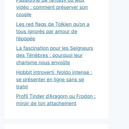
Passionné de fantasy ou jeux
vidéo : comment préserver son
couple
Les red flags de Tolkien qu’on a
tous ignorés par amour de
l’épopée
La fascination pour les Seigneurs
des Ténèbres : pourquoi leur
charisme nous envoûte
Hobbit introverti, Noldo intense :
se présenter en ligne sans se
trahir
Profil Tinder d’Aragorn ou Frodon :
miroir de ton attachement