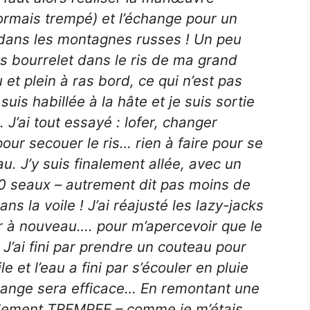
ormais trempé) et l’échange pour un
 dans les montagnes russes ! Un peu
os bourrelet dans le ris de ma grand
au et plein à ras bord, ce qui n’est pas
suis habillée à la hâte et je suis sortie
. J’ai tout essayé : lofer, changer
 pour secouer le ris… rien à faire pour se
. J’y suis finalement allée, avec un
 10 seaux – autrement dit pas moins de
ns la voile ! J’ai réajusté les lazy-jacks
ier à nouveau…. pour m’apercevoir que le
. J’ai fini par prendre un couteau pour
le et l’eau a fini par s’écouler en pluie
idange sera efficace… En remontant une
ralement TREMPEE – comme je m’étais