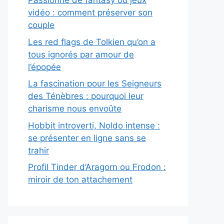
Passionné de fantasy ou jeux
vidéo : comment préserver son
couple
Les red flags de Tolkien qu’on a
tous ignorés par amour de
l’épopée
La fascination pour les Seigneurs
des Ténèbres : pourquoi leur
charisme nous envoûte
Hobbit introverti, Noldo intense :
se présenter en ligne sans se
trahir
Profil Tinder d’Aragorn ou Frodon :
miroir de ton attachement