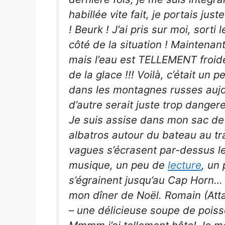
habillée vite fait, je portais ju
! Beurk ! J’ai pris sur moi, sort
côté de la situation ! Maintenant
mais l’eau est TELLEMENT froid
de la glace !!! Voilà, c’était un 
dans les montagnes russes aujou
d’autre serait juste trop danger
Je suis assise dans mon sac de
albatros autour du bateau au tr
vagues s’écrasent par-dessus le
musique, un peu de
lecture
, un
s’égrainent jusqu’au Cap Horn… A
mon dîner de Noël. Romain (Atta
– une délicieuse soupe de poisso