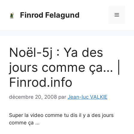
Aller
au
Finrod Felagund
Menu
contenu
Noël-5j : Ya des
jours comme ça… |
Finrod.info
décembre 20, 2008
par
Jean-luc VALKIE
Super la video comme tu dis il y a des jours
comme ça …