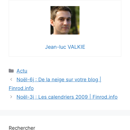
Jean-luc VALKIE
Catégories
Actu
Noël-6j : De la neige sur votre blog |
Finrod.info
Noël-3j : Les calendriers 2009 | Finrod.info
Rechercher