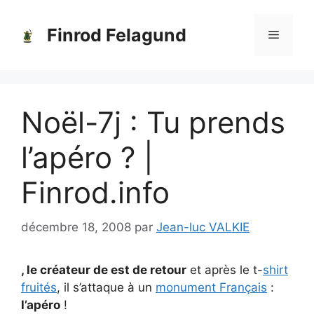
Aller
au
Finrod Felagund
Menu
contenu
Noël-7j : Tu prends
l’apéro ? |
Finrod.info
décembre 18, 2008
par
Jean-luc VALKIE
, le créateur de est de retour
et après le t-
shirt
fruités
, il s’attaque à un
monument Français
:
l’apéro
!