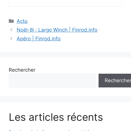
Catégories
Actu
Noël-8j : Largo Winch | Finrod.info
Apéro | Finrod.info
Rechercher
Recherche
Les articles récents