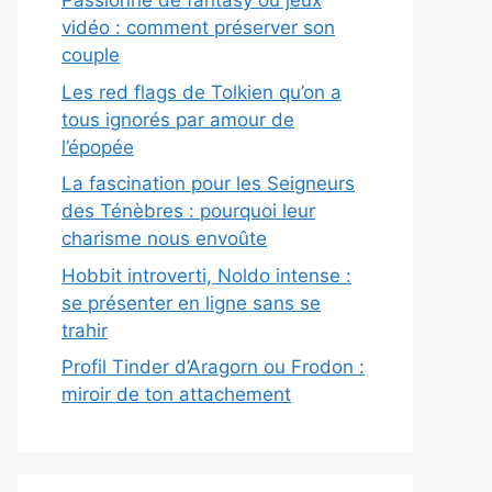
Passionné de fantasy ou jeux
vidéo : comment préserver son
couple
Les red flags de Tolkien qu’on a
tous ignorés par amour de
l’épopée
La fascination pour les Seigneurs
des Ténèbres : pourquoi leur
charisme nous envoûte
Hobbit introverti, Noldo intense :
se présenter en ligne sans se
trahir
Profil Tinder d’Aragorn ou Frodon :
miroir de ton attachement