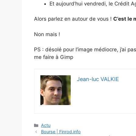
Et aujourd’hui vendredi, le Crédit A
Alors parlez en autour de vous !
C’est le
Non mais !
PS : désolé pour l’image médiocre, j’ai pa
me faire à Gimp
Jean-luc VALKIE
Catégories
Actu
Bourse | Finrod.info