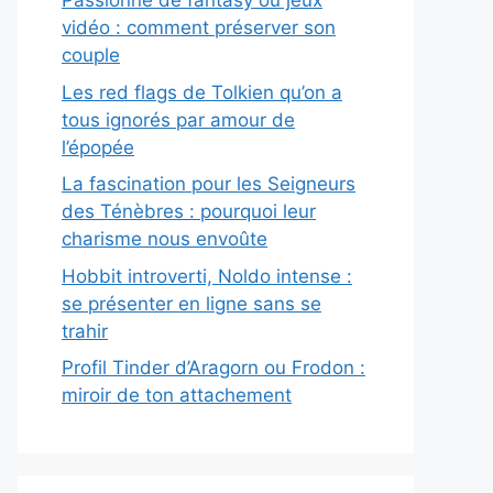
Passionné de fantasy ou jeux
vidéo : comment préserver son
couple
Les red flags de Tolkien qu’on a
tous ignorés par amour de
l’épopée
La fascination pour les Seigneurs
des Ténèbres : pourquoi leur
charisme nous envoûte
Hobbit introverti, Noldo intense :
se présenter en ligne sans se
trahir
Profil Tinder d’Aragorn ou Frodon :
miroir de ton attachement