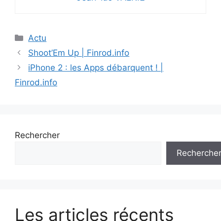
Catégories
Actu
Shoot’Em Up | Finrod.info
iPhone 2 : les Apps débarquent ! |
Finrod.info
Rechercher
Recherche
Les articles récents