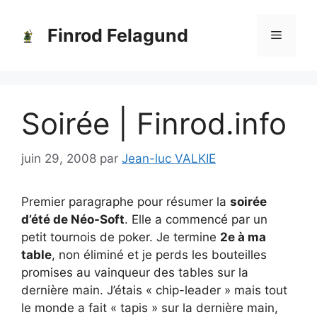
Aller
au
Finrod Felagund
Menu
contenu
Soirée | Finrod.info
juin 29, 2008
par
Jean-luc VALKIE
Premier paragraphe pour résumer la
soirée
d’été de Néo-Soft
. Elle a commencé par un
petit tournois de poker. Je termine
2e à ma
table
, non éliminé et je perds les bouteilles
promises au vainqueur des tables sur la
dernière main. J’étais « chip-leader » mais tout
le monde a fait « tapis » sur la dernière main,