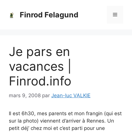
Aller
au
Finrod Felagund
Menu
contenu
Je pars en
vacances |
Finrod.info
mars 9, 2008
par
Jean-luc VALKIE
Il est 6h30, mes parents et mon frangin (qui est
sur la photo) viennent d’arriver à Rennes. Un
petit déj’ chez moi et c’est parti pour une