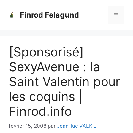
Aller
au
Finrod Felagund
Menu
contenu
[Sponsorisé]
SexyAvenue : la
Saint Valentin pour
les coquins |
Finrod.info
février 15, 2008
par
Jean-luc VALKIE