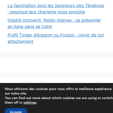
La fascination pour les Seigneurs des Ténèbres
: pourquoi leur charisme nous envoûte
Hobbit introverti, Noldo intense : se présenter
en ligne sans se trahir
Profil Tinder d’Aragorn ou Frodon : miroir de ton
attachement
© 2026 Finrod Felagund
• Construit avec
Nous utilisons des cookies pour vous offrir la meilleure expérience
GeneratePress
sur notre site.
You can find out more about which cookies we are using or switch
them off in
settings
.
Accepter