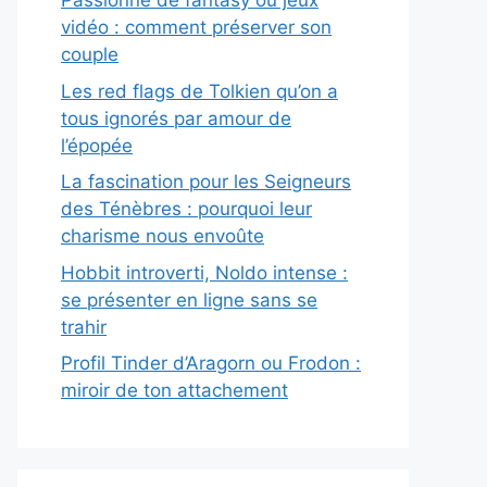
Passionné de fantasy ou jeux
vidéo : comment préserver son
couple
Les red flags de Tolkien qu’on a
tous ignorés par amour de
l’épopée
La fascination pour les Seigneurs
des Ténèbres : pourquoi leur
charisme nous envoûte
Hobbit introverti, Noldo intense :
se présenter en ligne sans se
trahir
Profil Tinder d’Aragorn ou Frodon :
miroir de ton attachement