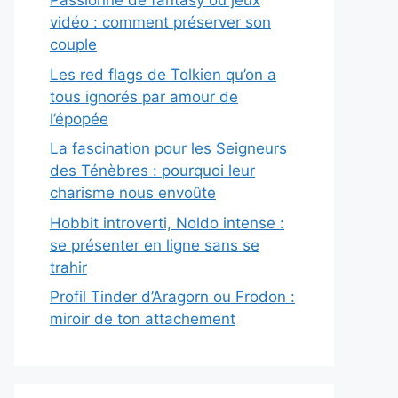
Passionné de fantasy ou jeux
vidéo : comment préserver son
couple
Les red flags de Tolkien qu’on a
tous ignorés par amour de
l’épopée
La fascination pour les Seigneurs
des Ténèbres : pourquoi leur
charisme nous envoûte
Hobbit introverti, Noldo intense :
se présenter en ligne sans se
trahir
Profil Tinder d’Aragorn ou Frodon :
miroir de ton attachement