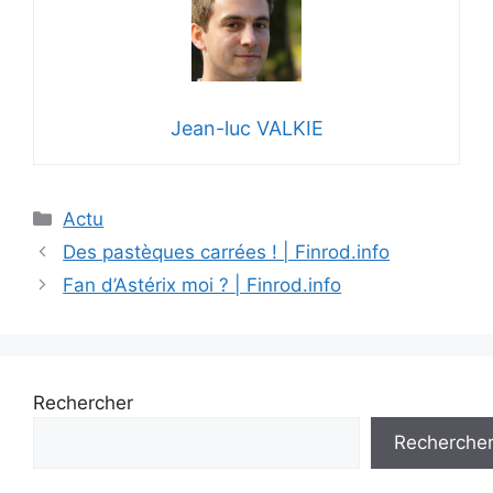
Jean-luc VALKIE
Catégories
Actu
Des pastèques carrées ! | Finrod.info
Fan d’Astérix moi ? | Finrod.info
Rechercher
Recherche