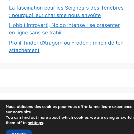
La fascination pour les Seigneurs des Ténèbres
: pourquoi leur charisme nous envoûte
Hobbit introverti, Noldo intense : se présenter
en ligne sans se trahir
Profil Tinder d’Aragorn ou Frodon : miroir de ton
attachement
© 2026 Finrod Felagund
• Construit avec
Nous utilisons des cookies pour vous offrir la meilleure expérience
GeneratePress
sur notre site.
You can find out more about which cookies we are using or switch
them off in
settings
.