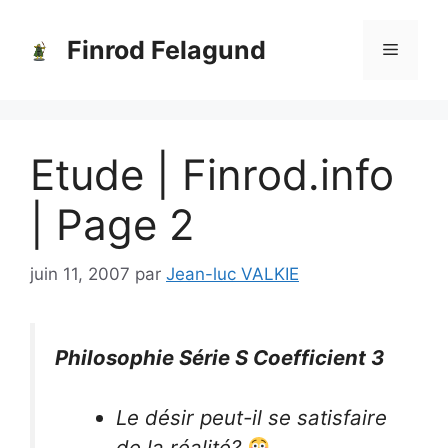
Aller
au
Finrod Felagund
Menu
contenu
Etude | Finrod.info
| Page 2
juin 11, 2007
par
Jean-luc VALKIE
Philosophie Série S Coefficient 3
Le désir peut-il se satisfaire
de la réalité?